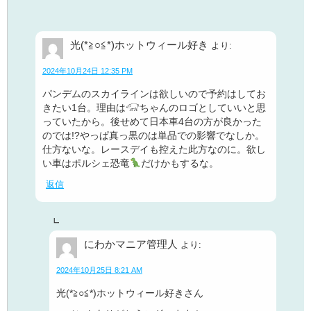
光(*≧○≦*)ホットウィール好き
より:
2024年10月24日 12:35 PM
パンデムのスカイラインは欲しいので予約はしてお
きたい1台。理由は𓃟ちゃんのロゴとしていいと思
っていたから。後せめて日本車4台の方が良かった
のでは!?やっぱ真っ黒のは単品での影響でなしか。
仕方ないな。レースデイも控えた此方なのに。欲し
い車はポルシェ恐竜
だけかもするな。
返信
にわかマニア管理人
より:
2024年10月25日 8:21 AM
光(*≧○≦*)ホットウィール好きさん