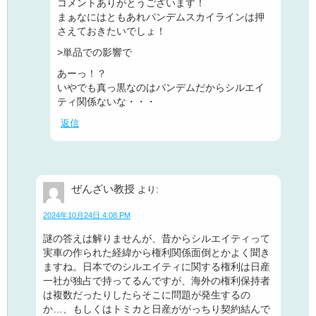
コメントありがとうございます！
まぁなにはともあれパンデムスカイラインは押
さえておきたいでしょ！
>単品での影響で
あーっ！？
いやでも真っ黒なのはパンデムだからシルエイ
ティ関係ないな・・・
返信
ぜんざい教授
より:
2024年10月24日 4:08 PM
謎の答えは解りませんが、昔からシルエイティって
実車の作られた経緯から権利関係面倒とかよく聞き
ますね。日本でのシルエイティに関する権利は日産
一社が独占で持ってるんですが、海外の権利保持者
は複数だったりしたらそこに問題が発生するの
か…、もしくはトミカと日産ががっちり契約結んで