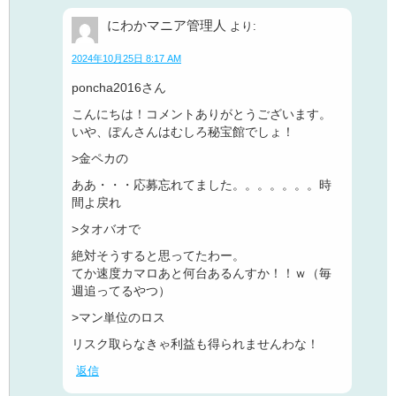
にわかマニア管理人
より:
2024年10月25日 8:17 AM
poncha2016さん
こんにちは！コメントありがとうございます。
いや、ぽんさんはむしろ秘宝館でしょ！
>金ペカの
ああ・・・応募忘れてました。。。。。。。時
間よ戻れ
>タオバオで
絶対そうすると思ってたわー。
てか速度カマロあと何台あるんすか！！ｗ（毎
週追ってるやつ）
>マン単位のロス
リスク取らなきゃ利益も得られませんわな！
返信