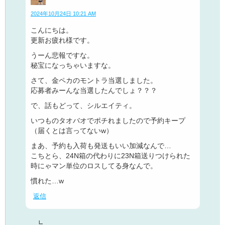
2024年10月24日 10:21 AM
こんにちは。
更新お疲れ様です。
うーん悲報ですな。
秘宝になっちゃいますな。
さて、金ペカのモントラ当選しました。
応募者みーんな当選したんでしょ？？？
で、話もどって、シルエイティ。
いつものタオバオでポチれましたので予約キープ
（届くとは言ってないw）
まあ、予約も入荷も発送もいい加減なんで…
こちとら、24N箱の代わりに23N箱送りつけられた
時にゃマン単位のロスしてる身なんで。
慣れた…w
返信