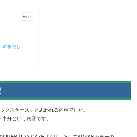
）の補完も
況
ミックスケース」と思われる内容でした。
ソ半分という内容です。
FIREBIRDとGAZELLA R、そしてADVANカラーの