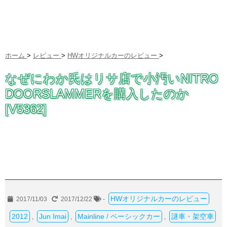
ホーム
>
レビュー
>
HWオリジナルカーのレビュー
>
なぜにわか氏はリサ店で小汚いNITRO
DOORSLAMMERを購入したのか
[V5362]
HWオリジナルカーのレビュー
2017/11/03
2017/12/22
-
2012
Jun Imai
Mainline / ベーシックカー
謎車・架空車
,
,
,