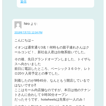
返信
hiro
より:
2018年7月7日 12:04 PM
こんにちは～
イオンは通常通り3名！何時もの親子連れさんはク
ールコンビ！、新社会人君は白物系狙いでした。
その後、先日グランドオープンしました、トイザら
スへ向かいました
前日に電話したところ、ベーシック３６０ケ、レト
ロ20ケ入荷予定との事でした。
到着したのが9時45分、なんともう開店しているで
はないですか⁈
ここはモール内店舗なのですが、本日は他のテナン
トさんに合わして９時30分オープン
だったそうです、hotwheelsは先客が一人のみ！