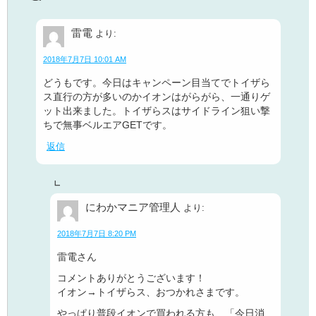
雷電
より:
2018年7月7日 10:01 AM
どうもです。今日はキャンペーン目当てでトイザら
ス直行の方が多いのかイオンはがらがら、一通りゲ
ット出来ました。トイザらスはサイドライン狙い撃
ちで無事ベルエアGETです。
返信
にわかマニア管理人
より:
2018年7月7日 8:20 PM
雷電さん
コメントありがとうございます！
イオン→トイザらス、おつかれさまです。
やっぱり普段イオンで買われる方も、「今日消