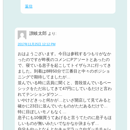
返信
讃岐太郎
より:
2017年11月25日 12:12 PM
おはようございます。今日は参戦するつもりがなか
ったのですが昨夜のコメンにPアソートとあったの
で、寝ている息子を起こしてトイザらスに行ってき
ました。到着は8時50分で三番目と中々のポジショ
ニングで期待してましたが…
並んでいる時に店員に聞くと、普段並んでいるベー
シックをただ出してきて47円にしているだけと言わ
れてテンションダウン…
いやけどきっと何かが…といざ開店して見てみると
確かに23日に並んでいたものがただあるだけで…
特に目ぼしいモノもなく…
息子にも10個買うてあげると言うてたのに息子もほ
しいものが無いみたいでなかなか決まらず…
自分もやっとなんとかキャデラックやダッチチャレ