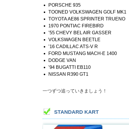
PORSCHE 935
TOONED VOLKSWAGEN GOLF MK1
TOYOTA AE86 SPRINTER TRUENO
1970 PONTIAC FIREBIRD
’55 CHEVY BEL AIR GASSER
VOLKSWAGEN BEETLE
’16 CADILLAC ATS-V R
FORD MUSTANG MACH-E 1400
DODGE VAN
’94 BUGATTI EB110
NISSAN R390 GT1
一つずつ追っていきましょう！
STANDARD KART