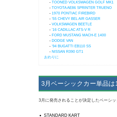
TOONED VOLKSWAGEN GOLF MK1
TOYOTA AE86 SPRINTER TRUENO
1970 PONTIAC FIREBIRD
’55 CHEVY BEL AIR GASSER
VOLKSWAGEN BEETLE
’16 CADILLAC ATS-V R
FORD MUSTANG MACH-E 1400
DODGE VAN
’94 BUGATTI EB110 SS
NISSAN R390 GT1
おわりに
3月ベーシックカー単品は
3月に発売されることが決定したベーシッ
STANDARD KART