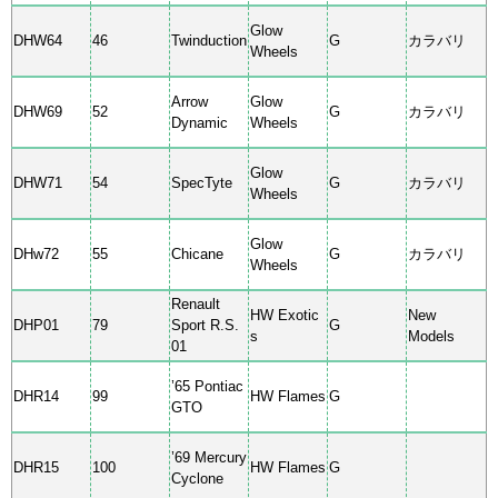
Glow
DHW64
46
Twinduction
G
カラバリ
Wheels
Arrow
Glow
DHW69
52
G
カラバリ
Dynamic
Wheels
Glow
DHW71
54
SpecTyte
G
カラバリ
Wheels
Glow
DHw72
55
Chicane
G
カラバリ
Wheels
Renault
HW Exotic
New
DHP01
79
Sport R.S.
G
s
Models
01
’65 Pontiac
DHR14
99
HW Flames
G
GTO
’69 Mercury
DHR15
100
HW Flames
G
Cyclone