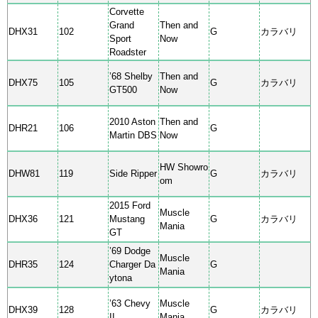
Corvette
Grand
Then and
DHX31
102
G
カラバリ
Sport
Now
Roadster
’68 Shelby
Then and
DHX75
105
G
カラバリ
GT500
Now
2010 Aston
Then and
DHR21
106
G
Martin DBS
Now
HW Showro
DHW81
119
Side Ripper
G
カラバリ
om
2015 Ford
Muscle
DHX36
121
Mustang
G
カラバリ
Mania
GT
’69 Dodge
Muscle
DHR35
124
Charger Da
G
Mania
ytona
’63 Chevy
Muscle
DHX39
128
G
カラバリ
II
Mania