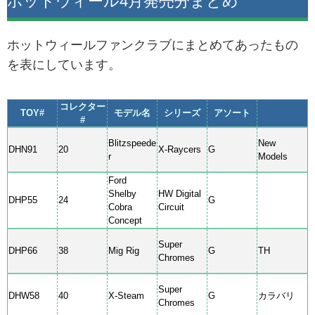
ホットウィール4月発売分まとめ
ホットウィールファンクラブにまとめてあったもの
を表にしています。
コレクター
TOY#
モデル名
シリーズ
アソート
#
Blitzspeede
New
DHN91
20
X-Raycers
G
r
Models
Ford
Shelby
HW Digital
DHP55
24
G
Cobra
Circuit
Concept
Super
DHP66
38
Mig Rig
G
TH
Chromes
Super
DHW58
40
X-Steam
G
カラバリ
Chromes