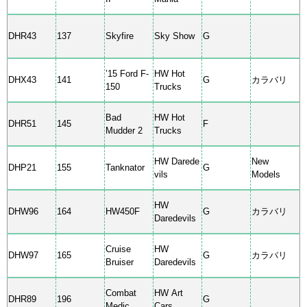
DHR43
137
Skyfire
Sky Show
G
’15 Ford F-
HW Hot
DHX43
141
G
カラバリ
150
Trucks
Bad
HW Hot
DHR51
145
F
Mudder 2
Trucks
HW Darede
New
DHP21
155
Tanknator
G
vils
Models
HW
DHW96
164
HW450F
G
カラバリ
Daredevils
Cruise
HW
DHW97
165
G
カラバリ
Bruiser
Daredevils
Combat
HW Art
DHR89
196
G
Medic
Cars