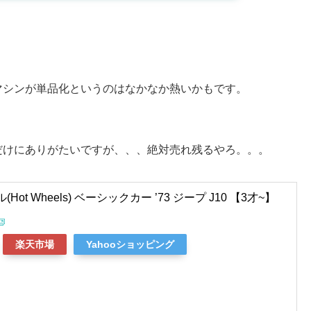
マシンが単品化というのはなかなか熱いかもです。
だけにありがたいですが、、、絶対売れ残るやろ。。。
ot Wheels) ベーシックカー ’73 ジープ J10 【3才~】
楽天市場
Yahooショッピング