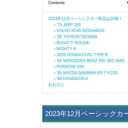
Contents
2023年12月ベーシックカー単品は10種！
’73 JEEP J10
VOLVO XC40 RECHARGE
’20 TOYOTA TACOMA
BUGATTI BOLIDE
MIGHTY K
2018 HONDA CIVIC TYPE R
’89 MERCEDES-BENZ 560 SEC AMG
PORSCHE 935
’89 MAZDA SAVANNA RX-7 FC3S
’88 HONDA CR-X
おわりに
2023年12月ベーシックカ