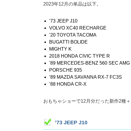
2023年12月の単品は以下。
’73 JEEP J10
VOLVO XC40 RECHARGE
’20 TOYOTA TACOMA
BUGATTI BOLIDE
MIGHTY K
2018 HONDA CIVIC TYPE R
’89 MERCEDES-BENZ 560 SEC AMG
PORSCHE 935
’89 MAZDA SAVANNA RX-7 FC3S
’88 HONDA CR-X
おもちゃショーで12月分だった新作2種
’73 JEEP J10