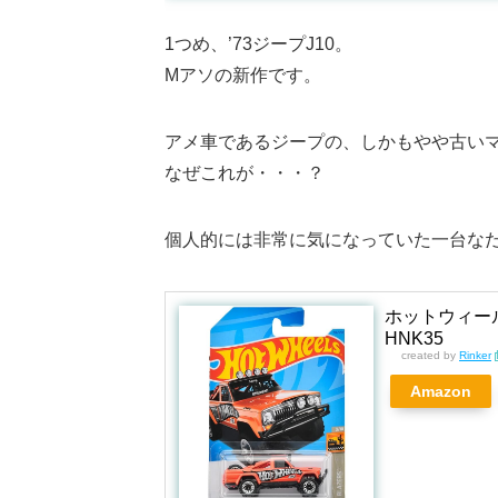
1つめ、’73ジープJ10。
Mアソの新作です。
アメ車であるジープの、しかもやや古い
なぜこれが・・・？
個人的には非常に気になっていた一台な
ホットウィール(H
HNK35
created by
Rinker
Amazon