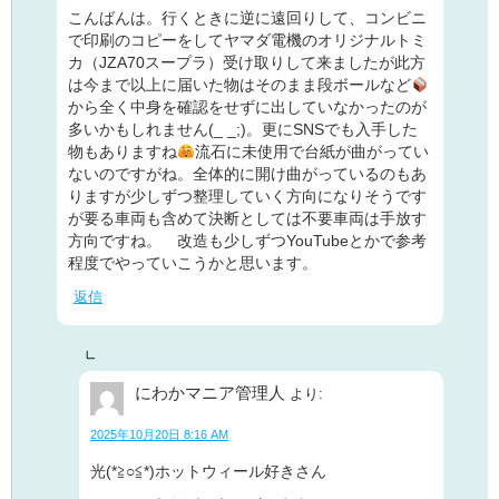
こんばんは。行くときに逆に遠回りして、コンビニ
で印刷のコピーをしてヤマダ電機のオリジナルトミ
カ（JZA70スープラ）受け取りして来ましたが此方
は今まで以上に届いた物はそのまま段ボールなど
から全く中身を確認をせずに出していなかったのが
多いかもしれません(_ _;)。更にSNSでも入手した
物もありますね
流石に未使用で台紙が曲がってい
ないのですがね。全体的に開け曲がっているのもあ
りますが少しずつ整理していく方向になりそうです
が要る車両も含めて決断としては不要車両は手放す
方向ですね。 改造も少しずつYouTubeとかで参考
程度でやっていこうかと思います。
返信
にわかマニア管理人
より:
2025年10月20日 8:16 AM
光(*≧○≦*)ホットウィール好きさん