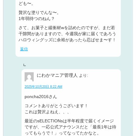
ども〜。
贅沢な塗りでんな〜。
1年弱待つのねん？
さて、お菓子と緩衝材wを詰めたのですが、まだ若
干隙間がありますので、今週我が家に届くであろう
ハロウィングッズに余裕があったら忍ばせま〜す！
返信
にわかマニア管理人
より:
2025年10月20日 8:22 AM
poncha2016さん
コメントありがとうございます！
これは贅沢よねえ、、、
最近のsELECTIONsは半年程度で届くイメージ
ですが、一応公式アナウンスだと「最長1年は待
ってもらうで！」ってなってたかなと。