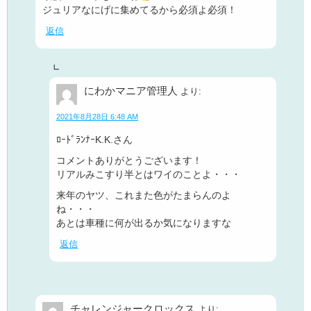
ジュリアなにげに集めてるから必須よ必須！
返信
にわかマニア管理人
より:
2021年8月28日 6:48 AM
ﾛｰﾄﾞﾗﾝﾅｰK.K.さん
コメントありがとうございます！
リアルみこすり半とはワイのことよ・・・
来年のヤツ、これまた色がたまらんのよ
ね・・・
あとは車種に何が出るか気になりますな
返信
チャレンジャークロックス
より: