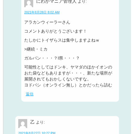
にわかマニア管理人
より:
2021年8月28日 8:02 AM
アラカンウィーラーさん
コメントありがとうございます！
たしかにトイザらスは集中しますよねｗ
>継続・ミカ
ガルパン・・・？I県・・・？
可能性としてはドンキ、ヤマダのほかイオンの
おた袋などもありますが・・・、新たな場所が
展開されてもおかしくないですな。
ヨドバシ（オンライン無し）とかだったら詰む
返信
乙
より:
2021年8月27日 10:27 PM