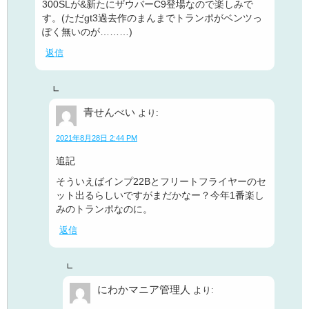
300SLが&新たにザウバーC9登場なので楽しみで
す。(ただgt3過去作のまんまでトランポがベンツっ
ぽく無いのが………)
返信
青せんべい
より:
2021年8月28日 2:44 PM
追記
そういえばインプ22Bとフリートフライヤーのセ
ット出るらしいですがまだかなー？今年1番楽し
みのトランポなのに。
返信
にわかマニア管理人
より: