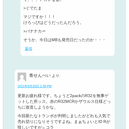
>ぐでたま
マジですか！！！
けろっぴはどうだったんだろう。
>バナナカー
そうか、今日はMBも発売日だったのか・・・
返信
青せんべい
より:
2021年8月28日 2:38 PM
更新お疲れ様です。ちょうど2packのR32を無事ゲ
ットした所ッス。赤のR32MCRかザウルス仕様どっ
ちに改造しようかな。
今回新たなトランポが判明しましたがどれも人気で
売れ切りになりそうですよね。まぁちょいとID Rが
怪しいですが←コラ