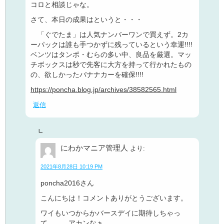
コロと相談じゃな。
さて、本日の成果はというと・・・
「ぐでたま」は人気ナンバーワンで買えず。2カ
ーパックは誰も手つかずに残っているという幸運!!!!
ベンツはタンポ・むらの多い中、良品を厳選。マッ
チボックスは秒で先客に大方を持って行かれたもの
の、欲しかったバナナカーを確保!!!!
https://poncha.blog.jp/archives/38582565.html
返信
にわかマニア管理人
より:
2021年8月28日 10:19 PM
poncha2016さん
こんにちは！コメントありがとうございます。
ワイもいつからかバースデイに期待しちゃっ
て、、、アカンなぁ。