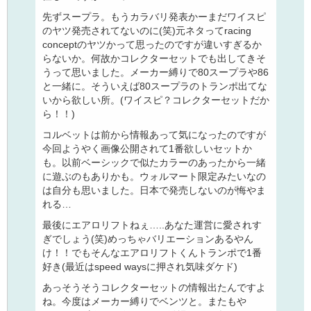
先ずスープラ。もうカラバリ発表かーまだワイスピ
のヤツ発売されてないのに(笑)元ネタってracing
conceptのヤツかって思ったのですが違いすぎるか
らないか。何故かコレクターセットでも出してきそ
うって思いました。メーカー縛りで80スープラや86
と一緒に。そういえば80スープラのトランポ出てな
いから欲しい所。(ワイスピ？コレクターセットだか
ら！！)
コルベットは前から情報あって気になったのですが
今回ようやく画像公開されて1番欲しいセットか
も。以前ベーシックで似たカラーのあったから一緒
に遊ぶのもありかも。ウォルマート限定みたいなの
は自分も思いました。日本で発売しないのが悔やま
れる…
最後にエアロリフトねぇ…..あなた運営に愛されす
ぎでしょう(笑)めっちゃバリエーションあるやん
け！！でもそんなエアロリフトくんトランポで1番
好き(最近はspeed waysに押され気味ダケド)
あっそうそうコレクターセットの情報出たんですよ
ね。今度はメーカー縛りでベンツと。またもや