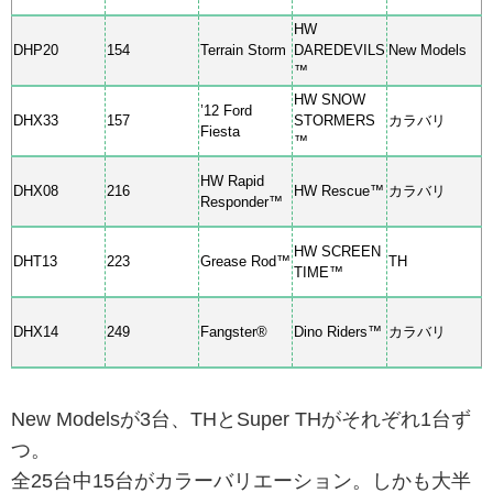
HW
DHP20
154
Terrain Storm
DAREDEVILS
New Models
™
HW SNOW
’12 Ford
DHX33
157
STORMERS
カラバリ
Fiesta
™
HW Rapid
DHX08
216
HW Rescue™
カラバリ
Responder™
HW SCREEN
DHT13
223
Grease Rod™
TH
TIME™
DHX14
249
Fangster®
Dino Riders™
カラバリ
New Modelsが3台、THとSuper THがそれぞれ1台ず
つ。
全25台中15台がカラーバリエーション。しかも大半