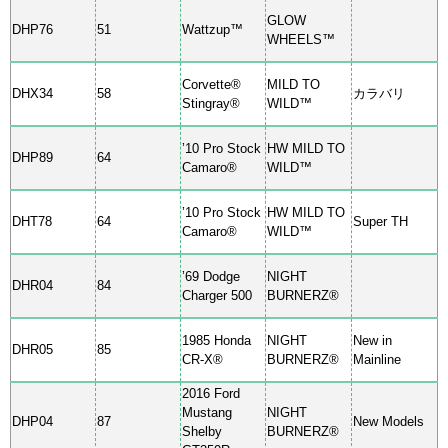
GLOW
DHP76
51
Wattzup™
WHEELS™
Corvette®
MILD TO
DHX34
58
カラバリ
Stingray®
WILD™
’10 Pro Stock
HW MILD TO
DHP89
64
Camaro®
WILD™
’10 Pro Stock
HW MILD TO
DHT78
64
Super TH
Camaro®
WILD™
’69 Dodge
NIGHT
DHR04
84
Charger 500
BURNERZ®
1985 Honda
NIGHT
New in
DHR05
85
CR-X®
BURNERZ®
Mainline
2016 Ford
Mustang
NIGHT
DHP04
87
New Models
Shelby
BURNERZ®