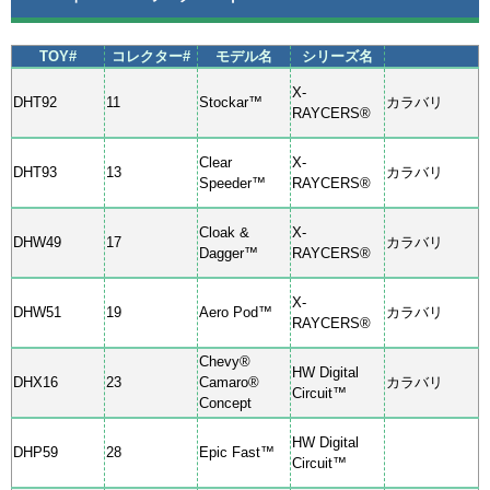
TOY#
コレクター#
モデル名
シリーズ名
X-
DHT92
11
Stockar™
カラバリ
RAYCERS®
Clear
X-
DHT93
13
カラバリ
Speeder™
RAYCERS®
Cloak &
X-
DHW49
17
カラバリ
Dagger™
RAYCERS®
X-
DHW51
19
Aero Pod™
カラバリ
RAYCERS®
Chevy®
HW Digital
DHX16
23
Camaro®
カラバリ
Circuit™
Concept
HW Digital
DHP59
28
Epic Fast™
Circuit™