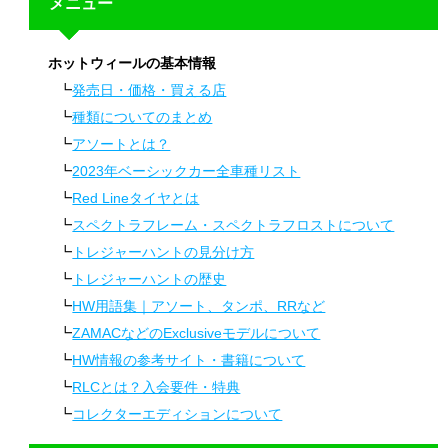
メニュー
ホットウィールの基本情報
発売日・価格・買える店
種類についてのまとめ
アソートとは？
2023年ベーシックカー全車種リスト
Red Lineタイヤとは
スペクトラフレーム・スペクトラフロストについて
トレジャーハントの見分け方
トレジャーハントの歴史
HW用語集｜アソート、タンポ、RRなど
ZAMACなどのExclusiveモデルについて
HW情報の参考サイト・書籍について
RLCとは？入会要件・特典
コレクターエディションについて