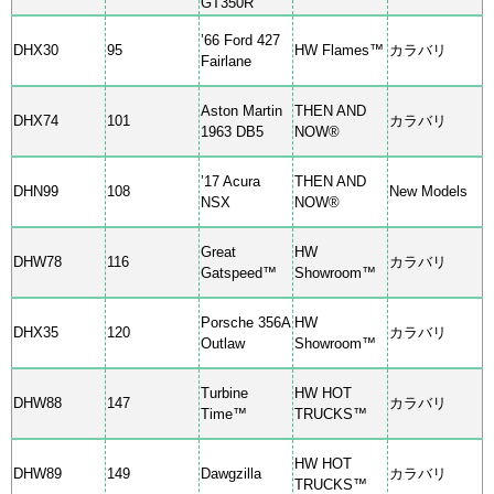
GT350R
’66 Ford 427
DHX30
95
HW Flames™
カラバリ
Fairlane
Aston Martin
THEN AND
DHX74
101
カラバリ
1963 DB5
NOW®
’17 Acura
THEN AND
DHN99
108
New Models
NSX
NOW®
Great
HW
DHW78
116
カラバリ
Gatspeed™
Showroom™
Porsche 356A
HW
DHX35
120
カラバリ
Outlaw
Showroom™
Turbine
HW HOT
DHW88
147
カラバリ
Time™
TRUCKS™
HW HOT
DHW89
149
Dawgzilla
カラバリ
TRUCKS™