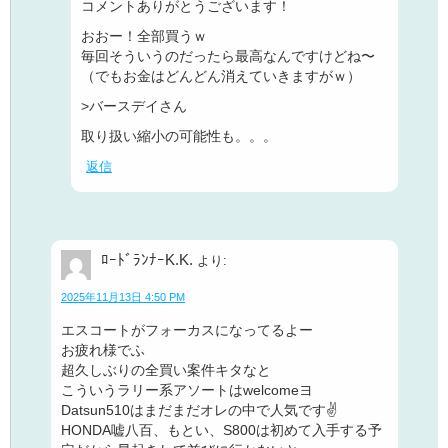
コメントありがとうございます！
おおー！全部買うｗ
毎回そういうのだったら最高なんですけどね〜
（でもお金はどんどん消えていきますがｗ）
>バースデイさん
取り扱い縮小の可能性も。。。
返信
ﾛｰﾄﾞﾗﾝﾅｰK.K.
より:
2025年11月13日 4:50 PM
エスコートがフォーカスになってるよー
お疲れ様でふ
超久しぶりの全買い案件キタなと
こういうラリー系アソートはwelcomeヨ
Datsun510はまだまだオレの中で人気です✌️
HONDA嘘八百、もとい、S800は初めて入手する予