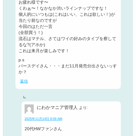
お疲れ様です〜
くわぁ〜！なかなか渋いラインナップですな！
個人的にいつもは(これはいい、これは欲しい！)が
当たり前なのですが
今回のはただ一言
(全部買う！)
流石はマテル、さてはワイの好みのタイプを察して
るな?(アホか)
これは来月が楽しみです！
p.s
バースデイさん・・・まだ11月発売分出さないっす
か？
返信
にわかマニア管理人
より:
2025年11月14日 8:09 AM
20代HWファンさん