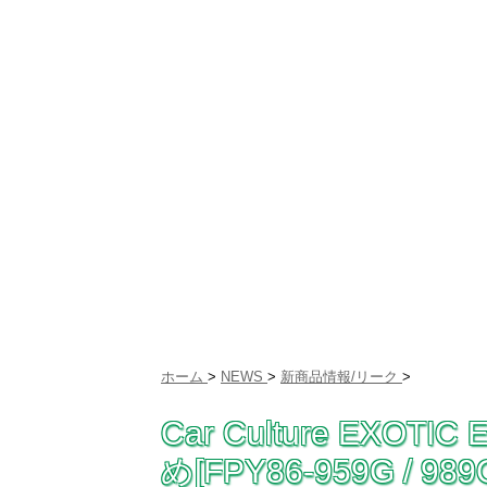
ホーム
>
NEWS
>
新商品情報/リーク
>
Car Culture EXO
め[FPY86-959G / 989