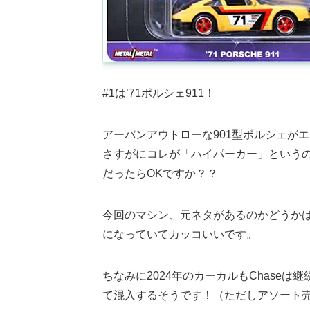
#1は’71ポルシェ911！
アーバンアウトローな901型ポルシェが
さすがにコレが「ハイパーカー」という
だったらOKですか？？
今回のマシン、元ネタがあるのかどうか
になっていてカッコいいです。
ちなみに2024年のカーカルもChase
て混入するそうです！（ただしアソート