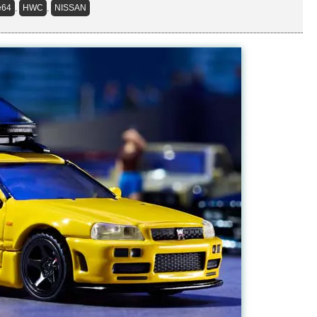
te64
,
HWC
,
NISSAN