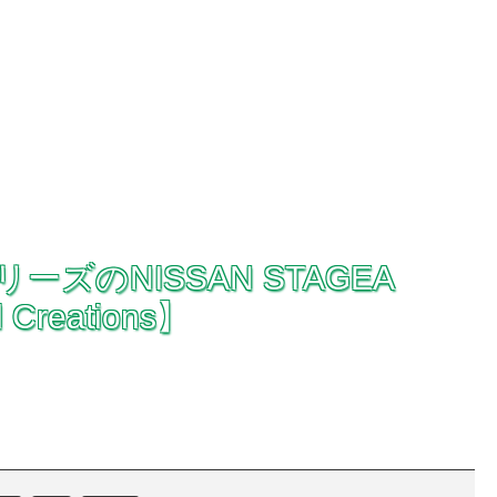
pシリーズのNISSAN STAGEA
Creations】