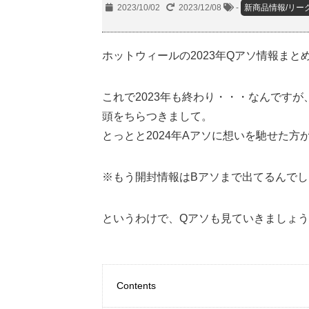
2023/10/02
2023/12/08
-
新商品情報/リー
ホットウィールの2023年Qアソ情報まと
これで2023年も終わり・・・なんです
頭をちらつきまして。
とっとと2024年Aアソに想いを馳せた
※もう開封情報はBアソまで出てるんで
というわけで、Qアソも
見ていきましょう
Contents