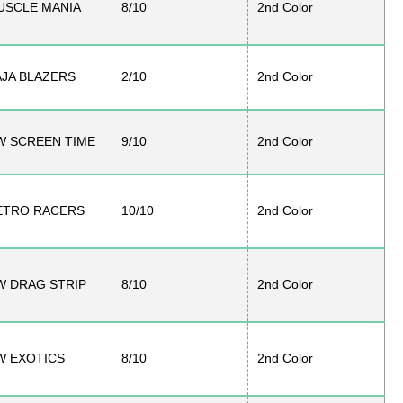
USCLE MANIA
8/10
2nd Color
AJA BLAZERS
2/10
2nd Color
W SCREEN TIME
9/10
2nd Color
ETRO RACERS
10/10
2nd Color
W DRAG STRIP
8/10
2nd Color
W EXOTICS
8/10
2nd Color