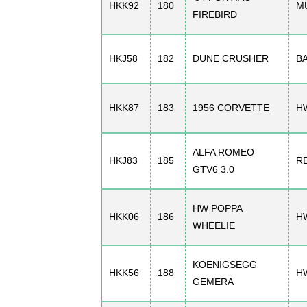
HKK92
180
M
FIREBIRD
HKJ58
182
DUNE CRUSHER
B
HKK87
183
1956 CORVETTE
H
ALFA ROMEO
HKJ83
185
R
GTV6 3.0
HW POPPA
HKK06
186
H
WHEELIE
KOENIGSEGG
HKK56
188
H
GEMERA