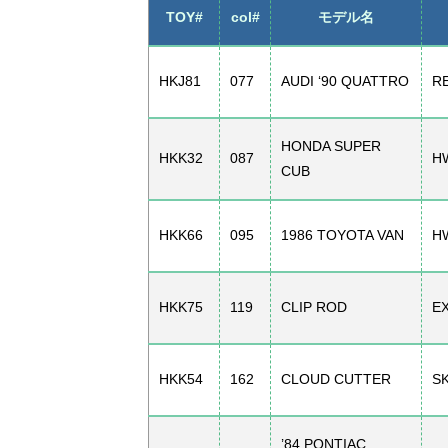
TOY#
col#
モデル名
HKJ81
077
AUDI ‘90 QUATTRO
R
HONDA SUPER
HKK32
087
H
CUB
HKK66
095
1986 TOYOTA VAN
H
HKK75
119
CLIP ROD
E
HKK54
162
CLOUD CUTTER
S
’84 PONTIAC