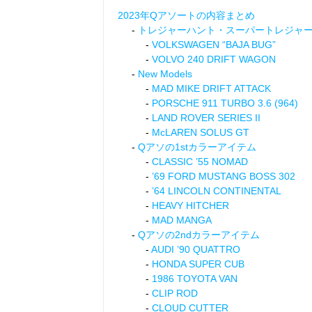
2023年Qアソートの内容まとめ
トレジャーハント・スーパートレジャ
VOLKSWAGEN “BAJA BUG”
VOLVO 240 DRIFT WAGON
New Models
MAD MIKE DRIFT ATTACK
PORSCHE 911 TURBO 3.6 (964)
LAND ROVER SERIES II
McLAREN SOLUS GT
Qアソの1stカラーアイテム
CLASSIC ’55 NOMAD
’69 FORD MUSTANG BOSS 302
’64 LINCOLN CONTINENTAL
HEAVY HITCHER
MAD MANGA
Qアソの2ndカラーアイテム
AUDI ’90 QUATTRO
HONDA SUPER CUB
1986 TOYOTA VAN
CLIP ROD
CLOUD CUTTER