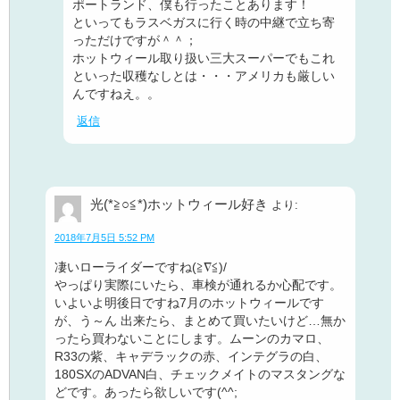
ポートランド、僕も行ったことあります！
といってもラスベガスに行く時の中継で立ち寄
っただけですが＾＾；
ホットウィール取り扱い三大スーパーでもこれ
といった収穫なしとは・・・アメリカも厳しい
んですねえ。。
返信
光(*≧○≦*)ホットウィール好き
より:
2018年7月5日 5:52 PM
凄いローライダーですね(≧∇≦)/
やっぱり実際にいたら、車検が通れるか心配です。
いよいよ明後日ですね7月のホットウィールです
が、う～ん 出来たら、まとめて買いたいけど…無か
ったら買わないことにします。ムーンのカマロ、
R33の紫、キャデラックの赤、インテグラの白、
180SXのADVAN白、チェックメイトのマスタングな
どです。あったら欲しいです(^^;