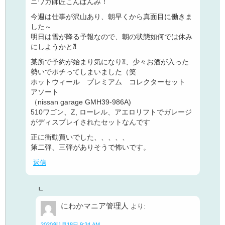
ニワカ師匠こんばんみ！
今週は仕事が沢山あり、朝早くから真面目に働きま
した～
明日は雪が降る予報なので、朝の状態如何では休み
にしようかと⁈
某所で予約が始まり気になり⁈、少々お酒が入った
勢いでポチってしまいました（笑
ホットウィール プレミアム コレクターセット
アソート
（nissan garage GMH39-986A)
510ワゴン、Z, ローレル、アエロリフトでガレージ
がディスプレイされたセットなんです
正に衝動買いでした、、、、、
第二弾、三弾がありそうで怖いです。
返信
にわかマニア管理人
より:
2020年1月18日 9:24 AM