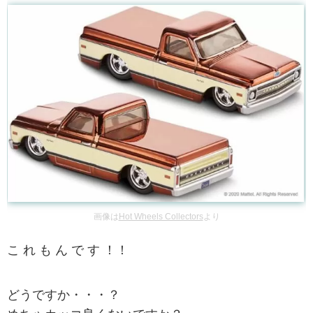
画像は
Hot Wheels Collectors
より
こ れ も ん で す ！！
どうですか・・・？