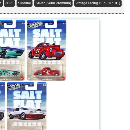
ク
2025
,
Sideline
,
Silver (Semi Premium)
,
vintage racing club (HRT81)