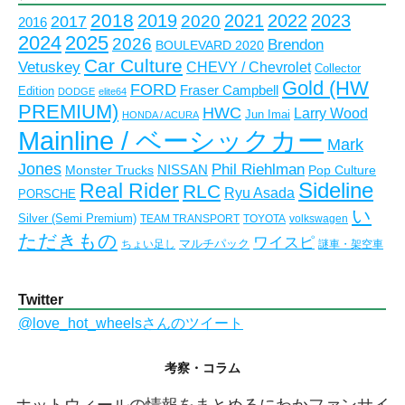
イ
2018
2023
2019
2021
2022
2020
2017
2016
ブ
2024
2025
2026
Brendon
BOULEVARD 2020
Car Culture
Vetuskey
CHEVY / Chevrolet
Collector
Gold (HW
FORD
Fraser Campbell
Edition
DODGE
elite64
PREMIUM)
HWC
Larry Wood
Jun Imai
HONDA / ACURA
Mainline / ベーシックカー
Mark
Jones
Phil Riehlman
NISSAN
Monster Trucks
Pop Culture
Real Rider
Sideline
RLC
Ryu Asada
PORSCHE
い
Silver (Semi Premium)
TEAM TRANSPORT
TOYOTA
volkswagen
ただきもの
ワイスピ
マルチパック
ちょい足し
謎車・架空車
Twitter
@love_hot_wheelsさんのツイート
考察・コラム