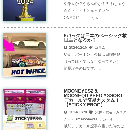
やるんか？やらんのか？？ わしゃや
らん・・・！と思っていた
ONMOTY、、、なん …
8パックは日本のベーシック救
世主となるか？
2024/12/15
コラム
やぁ、バーボン。今日は日曜恒例
（ってほどでもなくなってきた）、
簡易記事の日です。 …
MOONEYES2 &
MOONEQUIPPED ASSORT
デカールで簡易カスタム！
【STICKY FROG】
2024/11/20
分解・改造（カスタ
ム）・DIY
mooneyes
,
デカール
以前、デカール記事を書いた時のご