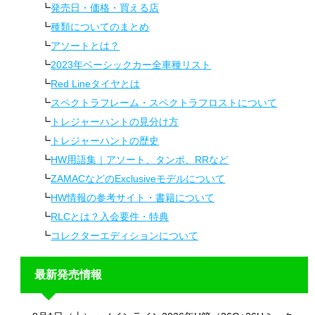
発売日・価格・買える店
種類についてのまとめ
アソートとは？
2023年ベーシックカー全車種リスト
Red Lineタイヤとは
スペクトラフレーム・スペクトラフロストについて
トレジャーハントの見分け方
トレジャーハントの歴史
HW用語集｜アソート、タンポ、RRなど
ZAMACなどのExclusiveモデルについて
HW情報の参考サイト・書籍について
RLCとは？入会要件・特典
コレクターエディションについて
最新発売情報