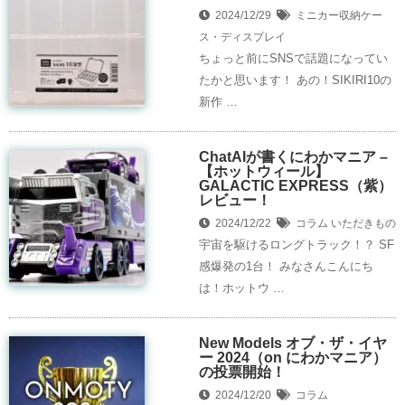
2024/12/29
ミニカー収納ケー
ス・ディスプレイ
ちょっと前にSNSで話題になってい
たかと思います！ あの！SIKIRI10の
新作 …
ChatAIが書くにわかマニア –
【ホットウィール】
GALACTIC EXPRESS（紫）
レビュー！
2024/12/22
コラム
いただきもの
宇宙を駆けるロングトラック！？ SF
感爆発の1台！ みなさんこんにち
は！ホットウ …
New Models オブ・ザ・イヤ
ー 2024（on にわかマニア）
の投票開始！
2024/12/20
コラム