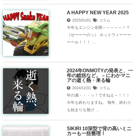
A HAPPY NEW YEAR 2025
2025/01/01
コラム
今年もエンジン全開～～～～～！？
（せーーーのっ） ホットウィーーー
ーール！！！ …
2024年ONMOTYの発表と、一
年の総括など。 – にわかマニ
アの逝く熱・来る輪
2024/12/31
コラム
年の瀬・・・ッ！ですねえ～！！！
今年も終わりますね。 毎年、終わり
も始まりも無け …
SIKIRI 10深型で背の高いミニ
カーも一括整理！