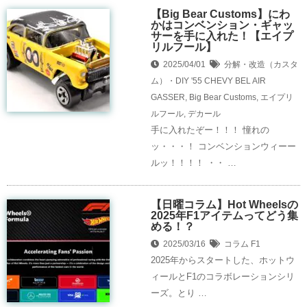
【Big Bear Customs】にわ
かはコンベンション・ギャッ
サーを手に入れた！【エイプ
リルフール】
2025/04/01
分解・改造（カスタ
ム）・DIY
'55 CHEVY BEL AIR
GASSER
,
Big Bear Customs
,
エイプリ
ルフール
,
デカール
手に入れたぞー！！！ 憧れの
ッ・・・！ コンベンションウィーー
ルッ！！！！ ・・ …
【日曜コラム】Hot Wheelsの
2025年F1アイテムってどう集
める！？
2025/03/16
コラム
F1
2025年からスタートした、ホットウ
ィールとF1のコラボレーションシリ
ーズ。とり …