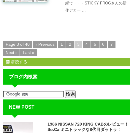
縁で・・・STICKY FROGさんの新
作デカー …
Page 3 of 40
‹ Previous
1
2
3
4
5
6
7
Next ›
Last »
購読する
ブログ内検索
NEW POST
1986 NISSAN 720 KING CABのレビュー！
So.Calミニトラックな8代目ダットラ！