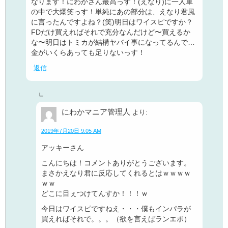
なります！にわかさん最高っす！(えなり)に一人車
の中で大爆笑っす！単純にあの部分は、えなり君風
に言ったんですよね？(笑)明日はワイスピですか？
FDだけ買えればそれで充分なんだけど〜買えるか
な〜明日はトミカが結構ヤバイ事になってるんで…
金がいくらあっても足りないっす！
返信
にわかマニア管理人
より:
2019年7月20日 9:05 AM
アッキーさん
こんにちは！コメントありがとうございます。
まさかえなり君に反応してくれるとはｗｗｗｗ
ｗｗ
どこに目ぇつけてんすか！！！ｗ
今日はワイスピですねえ・・・僕もインパラが
買えればそれで。。。（欲を言えばランエボ）