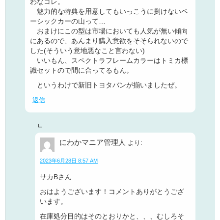
わなコレ。
魅力的な特典を用意してもいっこうに捌けないベ
ーシックカーの山って…
おまけにこの型は市場においても人気が無い傾向
にあるので、あんまり購入意欲をそそられないので
した(そういう意地悪なこと言わない)
いいもん、スペクトラフレームカラーはトミカ標
識セットので間に合ってるもん。
というわけで新旧トヨタバンが揃いましたぜ。
返信
にわかマニア管理人
より:
2023年6月28日 8:57 AM
サカBさん
おはようございます！コメントありがとうござ
います。
在庫処分目的はそのとおりかと、、、むしろそ