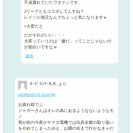
不貞腐れていたワタクシです。
Jリーグともコラボしてんすね？
レイソル地元なんでちょっと気になりますｗ
>大変だと
だがそれがいい・・・
大変っていうのは「嫌だ」ってことじゃないの
が面白いですなｗ
返信
ﾛｰﾄﾞﾗﾝﾅｰK.K.
より:
2023年6月27日 12:43 PM
お疲れ様でふ
ジャガーさんはオレの為にあるようなないようなモ
ノ
我が街の今夜がヤマダ電機では玩具全般の取り扱い
をやめてしまったゆえ、お隣の街まで行かなきゃだ