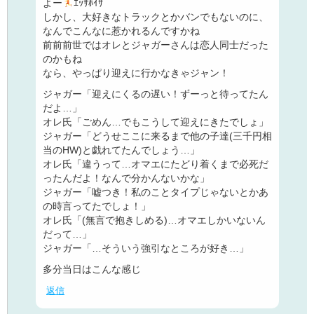
よー
ｴｯｻﾎｲｻ
しかし、大好きなトラックとかバンでもないのに、
なんでこんなに惹かれるんですかね
前前前世ではオレとジャガーさんは恋人同士だった
のかもね
なら、やっぱり迎えに行かなきゃジャン！
ジャガー「迎えにくるの遅い！ずーっと待ってたん
だよ…」
オレ氏「ごめん…でもこうして迎えにきたでしょ」
ジャガー「どうせここに来るまで他の子達(三千円相
当のHW)と戯れてたんでしょう…」
オレ氏「違うって…オマエにたどり着くまで必死だ
ったんだよ！なんで分かんないかな」
ジャガー「嘘つき！私のことタイプじゃないとかあ
の時言ってたでしょ！」
オレ氏「(無言で抱きしめる)…オマエしかいないん
だって…」
ジャガー「…そういう強引なところが好き…」
多分当日はこんな感じ
返信