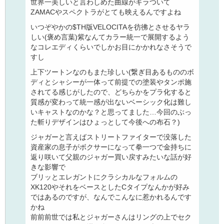
世界一美しいと言わしめた曲線がギラついて
ZAMACやスペクトラがとても映えるんですよね
いつぞやかの$TH版VELOCITAを彷彿とさせるヤラ
しい(褒め言葉)紫なんてカラー統一で展開するよう
なコレエディくらいでしかお目にかかれなさそうで
すし
上下ツートンなのもまた珍しい(繋ぎ目あるもののボ
ディとシャシーが一体って前提での塗装やタンポ施
されてる感じがしたので、どちらかをプラ化すると
質感が変わって統一感が出ないベーシック化は難し
いキャストなのかな？と思ってました…今回のぶっ
た斬りデザインはひょっとして今後への布石？)
ジャガーと言えばストリートファイターで没落した
資産家の息子がボクサーになって拳一つで金持ちに
返り咲いて父親のジャガー買い戻すみたいな話が好
きな影響で
ブリッとエレガントにクラシカルなフォルムの
XK120やそれをベースとしたCタイプなんかが好み
ではあるのですが、なんでこんなに惹かれるんです
かね
前前前世では私とジャガーさんはリングの上でセク