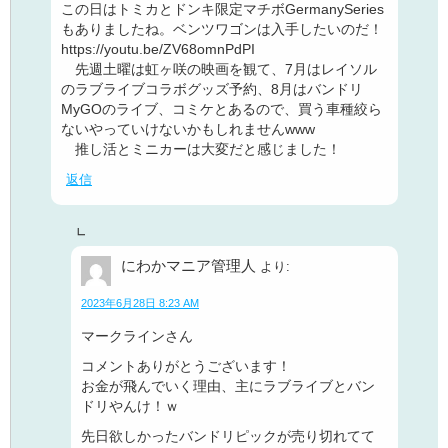
この日はトミカとドンキ限定マチボGermanySeries
もありましたね。ベンツワゴンは入手したいのだ！
https://youtu.be/ZV68omnPdPI
先週土曜は虹ヶ咲の映画を観て、7月はレイソル
のラブライブコラボグッズ予約、8月はバンドリ
MyGOのライブ、コミケとあるので、買う車種絞ら
ないやっていけないかもしれませんwww
推し活とミニカーは大変だと感じました！
返信
にわかマニア管理人
より:
2023年6月28日 8:23 AM
マークラインさん
コメントありがとうございます！
お金が飛んでいく理由、主にラブライブとバン
ドリやんけ！ｗ
先日欲しかったバンドリピックが売り切れてて