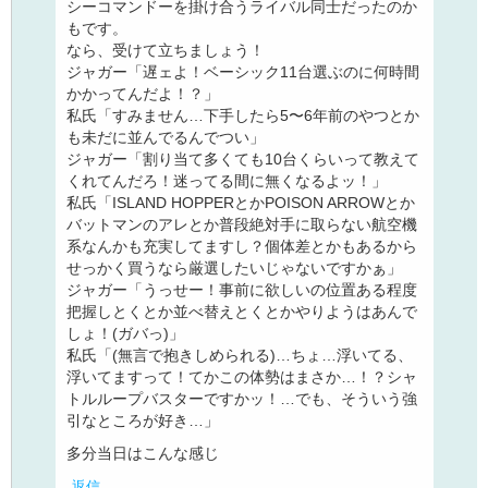
シーコマンドーを掛け合うライバル同士だったのか
もです。
なら、受けて立ちましょう！
ジャガー「遅ェよ！ベーシック11台選ぶのに何時間
かかってんだよ！？」
私氏「すみません…下手したら5〜6年前のやつとか
も未だに並んでるんでつい」
ジャガー「割り当て多くても10台くらいって教えて
くれてんだろ！迷ってる間に無くなるよッ！」
私氏「ISLAND HOPPERとかPOISON ARROWとか
バットマンのアレとか普段絶対手に取らない航空機
系なんかも充実してますし？個体差とかもあるから
せっかく買うなら厳選したいじゃないですかぁ」
ジャガー「うっせー！事前に欲しいの位置ある程度
把握しとくとか並べ替えとくとかやりようはあんで
しょ！(ガバっ)」
私氏「(無言で抱きしめられる)…ちょ…浮いてる、
浮いてますって！てかこの体勢はまさか…！？シャ
トルループバスターですかッ！…でも、そういう強
引なところが好き…」
多分当日はこんな感じ
返信