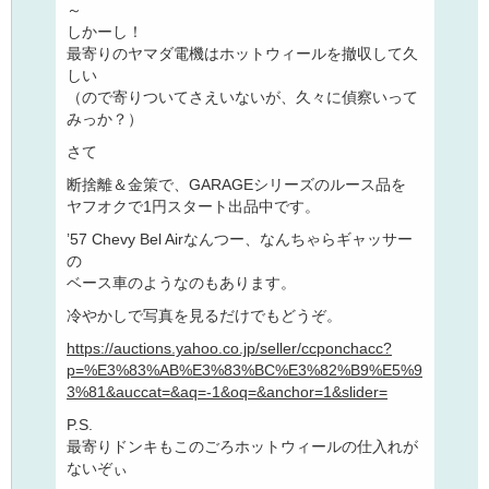
～
しかーし！
最寄りのヤマダ電機はホットウィールを撤収して久
しい
（ので寄りついてさえいないが、久々に偵察いって
みっか？）
さて
断捨離＆金策で、GARAGEシリーズのルース品を
ヤフオクで1円スタート出品中です。
’57 Chevy Bel Airなんつー、なんちゃらギャッサー
の
ベース車のようなのもあります。
冷やかしで写真を見るだけでもどうぞ。
https://auctions.yahoo.co.jp/seller/ccponchacc?
p=%E3%83%AB%E3%83%BC%E3%82%B9%E5%9
3%81&auccat=&aq=-1&oq=&anchor=1&slider=
P.S.
最寄りドンキもこのごろホットウィールの仕入れが
ないぞぃ