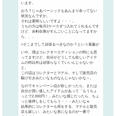
います。
おろ？じゃあベーシックもあんまり余ってない
状況なんですか。
それは素晴らしいですよ・・・。
うちの方は毎月2ケースずつ入れてくれるんです
けど、余剰在庫がすんごいことになってますか
ら、、、
>そこまでして頑張るべきなのか？という葛藤が
いや、僕はコレクターエディションの時にも思
ってますけど、自分がどうしても欲しいアイテ
ムの時以外は頑張らなくていいんじゃないか
と。
この辺はコレクターとマテル、そして販売店の
駆け引きみたいなものなんじゃないかな～。
なのでキャンペーン品が欲しかったら、または
自分が買い逃したアイテムがあって「もうちょ
っとで2,000円！」みたいな感じだったら、ちょ
っと後押しをしてもらう・・・みたいなｗ
結果的にコレクターも得をする、マテルと販売
店も嬉しい、みたいな形になるのが一番で