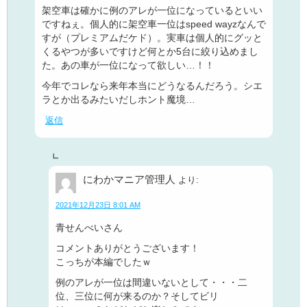
架空車は確かに例のアレが一位になっているといい
ですねぇ。個人的に架空車一位はspeed wayzなんで
すが（プレミアムだケド）。実車は個人的にグッと
くるやつが多いですけど何とか5台に絞り込めまし
た。あの車が一位になって欲しい…！！
今年でコレなら来年本当にどうなるんだろう。シエ
ラとか出るみたいだしホント魔境…
返信
にわかマニア管理人
より:
2021年12月23日 8:01 AM
青せんべいさん
コメントありがとうございます！
こっちが本編でしたｗ
例のアレが一位は間違いないとして・・・二
位、三位に何が来るのか？そしてビリ