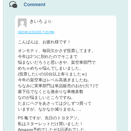
Comment
きいろ
より:
2021年12月22日 7:23 PM
こんばんは、お疲れ様です！
オンモティ、毎回欠かさず投票してます。
今年は2つに別れたのでそこまで
悩まないだろうと思いきや、架空車部門で
めちゃめちゃ悩んでしまいました。
(投票したいの10台以上有りましたｗ)
今年の架空車はレベル高過ぎましたね。
ちなみに実車部門は単品販売のおかげ(？)で
最下位でなくとも激余りな車種多数
なのが悩ましいところですね。
たまにペグをあさっては少しずつ買って
いますが、なかなか減りません…。
PS 亀ですが、先日のトヨタアソ。
私はスターレットだけ買いました！
Amazon予約でしたが1日遅れでした。