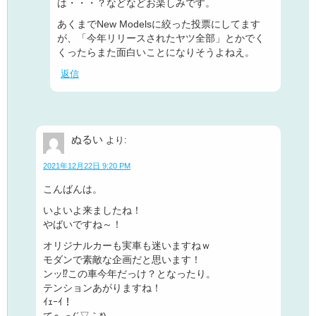
は・・・？などなどお楽しみです。
あくまでNew Modelsに絞った投票にしてます
が、「今年リリースされたヤツ全部」とかでく
くったらまた面白いことになりそうよねえ。
返信
ぬるい
より:
2021年12月22日 9:20 PM
こんばんは。
いよいよ来ましたね！
やばいですね～！
オリジナルカーも実車も迷いますねｗ
モダンで素敵な企画だと思います！
ンッ⁉この車今年だっけ？となったり。
テンションあがりますね！
ｲｪｰｲ！