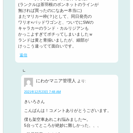
(ランクルは茶羽根のボンネットのラインが
無ければ買ったのになあー本当に)
またマリカー枠(？)として、同日発売の
ワリオ×バッドワゴンと、ついでにSWの
キャラカーのランド・カルリジアンも
かっこよすぎてポチってしまいましたｗ
ランドは黄と青揃いましたが、細部が
けっこう違ってて面白いです。
返信
にわかマニア管理人
より:
2021年12月23日 7:48 AM
きいろさん
こんばんは！コメントありがとうございます。
僕も架空車あれこれ悩みました〜。
5台ってところが絶妙に難しかった、、、