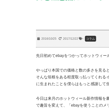
2016/10/25
2017/12/22
-
コラム
先日初めてebayをつかってホットウィー
やっぱり本国での価格と数の多さを見る
そんな垣根をある程度取っ払ってくれるイ
に生まれたことを僕らはもっと感謝して
今日は来月のホットウィール新作情報を
で趣旨を変えて、「ebayを使うことの