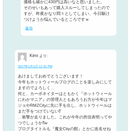
価格も確かに430円は高いなと思いました。
そのせいもあって購入スルーしてしまったので
すが、昨夜かなり悶々としてしまい、今日駆け
つけようか悩んでいるところですｗ
返信
Kimi
より:
2017年1月1日 11:41 PM
あけましておめでとうございます！
今年もホットウィールブログのことを楽しみにして
ますのでよろしく…
何と、カーボネイターはともかく『ホットウィール
にわかマニア』の管理人ともあろうお方が今年はマ
ジョやRMZCityに先に手を出し、ホットウィールは
まだ手をつけていない⁉︎
…衝撃が走りました。これが今年の所信表明ってや
つでしょうか⁈w
ブログタイトルも『魔女Cityの館』とかに改名せね