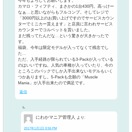
今年もよろしくお願いします。
カマロ・フィフティ、まさかの1台430円。高っけー
なぁ…と思いながらもフルコンプ。そしてレジで
「3000円以上のお買い上げですのでサービスカウン
ターでミニカー貰えます」と店員に言われサービス
カウンターでコルベットを貰いました。
まだ残ってたんだな…という驚きが大きかったで
す。
福袋、今年は限定モデルが入ってなくて残念でし
た…
ただ、入手経路が限られている3-Packが入っている
のはいいですね。人気の車種が入っていたり、今の
ところこのパックでしか入手出来ないモデルもいく
つかありますし。5-Packも念願の「Muscle
Mania」が入手出来たので満足です。
返信
にわかマニア管理人
より:
2017年1月1日 9:56 PM