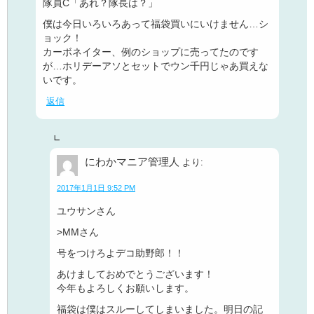
隊員C「あれ？隊長は？」
僕は今日いろいろあって福袋買いにいけません…シ
ョック！
カーボネイター、例のショップに売ってたのです
が…ホリデーアソとセットでウン千円じゃあ買えな
いです。
返信
にわかマニア管理人
より:
2017年1月1日 9:52 PM
ユウサンさん
>MMさん
号をつけろよデコ助野郎！！
あけましておめでとうございます！
今年もよろしくお願いします。
福袋は僕はスルーしてしまいました。明日の記