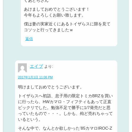
くあどらさん
あけましておめでとうございます！
今年もよろしくお願い致します。
僕は妻の実家近くにあるトイザらスに隙を見て
コソッと行ってきましたｗ
返信
エイブ
より:
2017年1月1日 11:06 PM
明けましておめでとうございます。
トイザらスへ初詣、息子用の限定トミカBRZを買い
に行ったら、HWカマロ・フィフティもあって正直
ビックリでした。勉強不足で勝手に1/7発売だと思
っていたもので・・・。しかも、殆ど売れちゃって
いるという。
そんな中で、なんとか欲しかった’85カマロIROC-Z