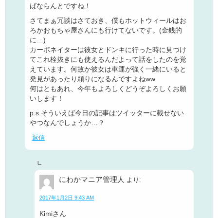
ばならんとですね！
さてまぁ冗談はさておき、僕もホットウィールはお
ろかおもちゃ屋さんにも行けてないです。(金銭的
に…)
カーボネイターは彼女とドンキに行った時に見つけ
てこれ栓抜きにも使えるんだよって話をしたのを覚
えています。何故か彼女は車運が強く一緒にいると
発見があったり頼りになるんですよねww
何はともあれ、今年もよろしくどうぞよろしくお願
いします！
p.s.そういえば今日の記事はツイッターに載せない
やつなんでしょうか…？
返信
にわかマニア管理人
より:
2017年1月2日 9:43 AM
Kimiさん