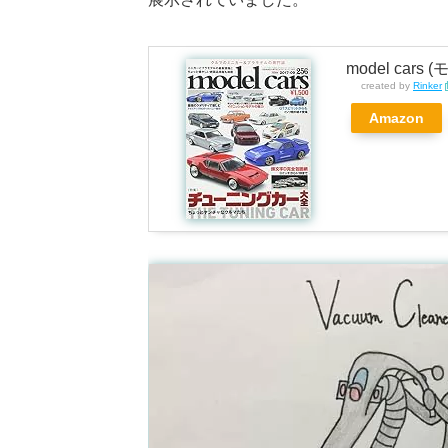
model cars
created by
Rinker
Amazon