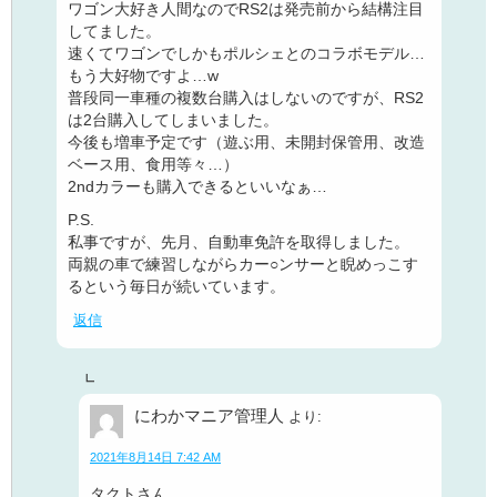
ワゴン大好き人間なのでRS2は発売前から結構注目
してました。
速くてワゴンでしかもポルシェとのコラボモデル…
もう大好物ですよ…w
普段同一車種の複数台購入はしないのですが、RS2
は2台購入してしまいました。
今後も増車予定です（遊ぶ用、未開封保管用、改造
ベース用、食用等々…）
2ndカラーも購入できるといいなぁ…
P.S.
私事ですが、先月、自動車免許を取得しました。
両親の車で練習しながらカー○ンサーと睨めっこす
るという毎日が続いています。
返信
にわかマニア管理人
より:
2021年8月14日 7:42 AM
タクトさん