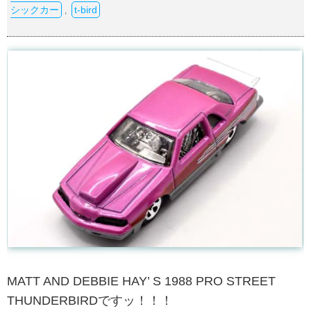
シックカー
t-bird
,
MATT AND DEBBIE HAY’ S 1988 PRO STREET
THUNDERBIRDですッ！！！