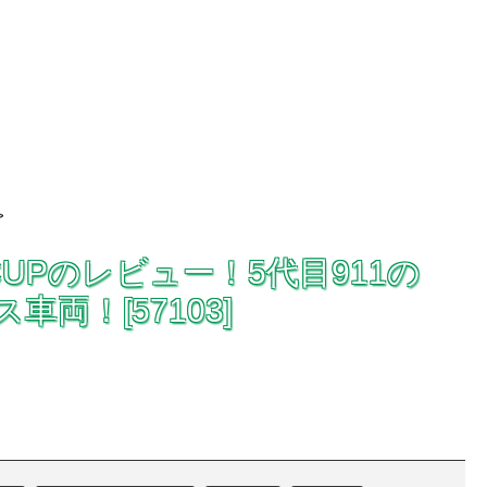
>
T3 CUPのレビュー！5代目911の
車両！[57103]