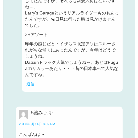
してたんですが、それらも新規入荷はないです
ね～。
Larry’s Garageというリアルライダーものもあっ
たんですが、先日見に行った時は見かけません
でした。
>Hアソート
昨年の感じだとトイザらス限定アソはスルーさ
れがちな傾向にあったんですが、今年はどうで
しょうね。
Datsunトラック人気でしょうね～。あとはFugu
Zのリカラーあたり・・・昔の日本車って人気な
んですね。
返信
5踏み
より:
2017年5月14日 8:02 PM
こんばんは〜