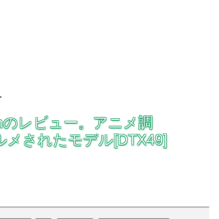
>
untachのレビュー。アニメ調
ルメされたモデル[DTX49]