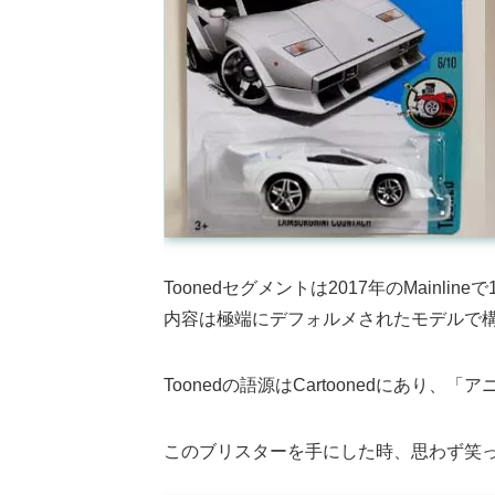
Toonedセグメントは2017年のMainli
内容は極端にデフォルメされたモデルで
Toonedの語源はCartoonedにあ
このブリスターを手にした時、思わず笑