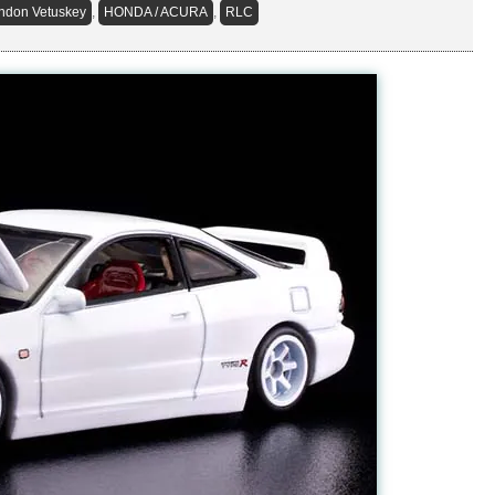
ndon Vetuskey
,
HONDA / ACURA
,
RLC