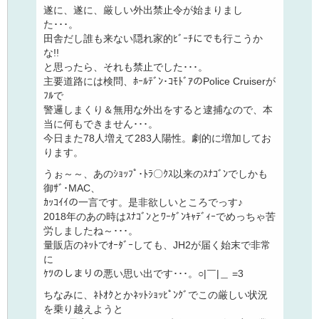
遂に、遂に、厳しい外出禁止令が始まりまし
た･･･。
田舎だし誰も来ない隠れ家的ﾋﾞｰﾁにでも行こうか
な!!
と思ったら、それも禁止でした･･･。
主要道路には検問、ﾎｰﾙﾃﾞﾝ･ｺﾓﾄﾞｱのPolice Cruiserが
ﾌﾙで
警邏しまくり＆無用な外出をすると逮捕なので、本
当に何もできません･･･。
今日また78人増えて283人陽性。劇的に増加してお
ります。
うぉ～～、あのｼｮｯﾌﾟ･ﾄﾗ〇ｸｽ以来のｽﾅｺﾞﾝでしかも
御ｻﾞ･MAC、
ｶｯｺｲｲの一言です。是非欲しいところでっす♪
2018年のあの時はｽﾅｺﾞﾝとﾜｰｹﾞﾝｷｬﾃﾞｨｰでめっちゃ苦
労しましたね～･･･。
量販店のﾈｯﾄでｵｰﾀﾞｰしても、JH2が届く始末で非常
に
ｹﾂのしまりの悪い思い出です･･･。○|￣|＿ =3
ちなみに、ﾈﾄｵｸとかﾈｯﾄｼｮｯﾋﾟﾝｸﾞでこの厳しい状況
を乗り越えようと