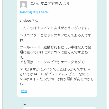
にわかマニア管理人
より:
2020年3月27日 9:28 AM
shubeeさん
こんにちは！コメントありがとうございます。
ヘリコプターとセットのヤツなんてあるんです
ね。
ブールバード、結構どれも欲しい車種なんで普
通に狙っていけばスナゴンに届くんですよね
え。
でも僕は・・・シルビアかケーニグセグで！
S13はさすがにメインで出たばっかりですしｗ
というか14、15がプレミアムデビューなのに
S13がメインだったのには何か理由があるのかし
ら。
返信