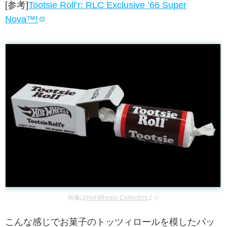
[参考]
Tootsie Roll’r: RLC Exclusive ’66 Super
Nova™!
画像は
Hot Wheels Collectors
より
こんな感じでお菓子のトッツィロールを模したパッ