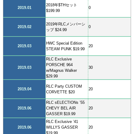
2018年$THセット
2019.01
0
$199.99
2019年RLCメンバーシ
2019.02
0
ップ $24.99
HWC Special Edition
2019.03
20
STEAM PUNK $19.99
RLC Exclusive
PORSCHE 964
2019.03
30
w/Magnus Walker
$29.99
RLC Party CUSTOM
2019.04
20
CORVETTE $20
RLC sELECTIONs ’55
2019.06
CHEVY BEL AIR
20
GASSER $19.99
RLC Exclusive ’41
2019.06
WILLYS GASSER
20
$19.99