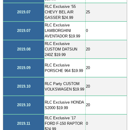
RLC Exclusive ’55
2019.07
CHEVY BEL AIR
25
GASSER $24.99
RLC Exclusive
2019.07
LAMBORGHINI
0
AVENTADOR $19.99
RLC Exclusive
2019.08
CUSTOM DATSUN
20
240Z $19.99
RLC Exclusive
2019.09
20
PORSCHE 964 $19.99
RLC Party CUSTOM
2019.10
20
VOLKSWAGEN $19.99
RLC Exclusive HONDA
2019.10
20
S2000 $19.99
RLC Exclusive ’17
2019.11
FORD F-150 RAPTOR
0
$24.99