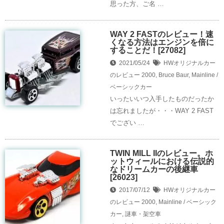
思った方、ご名 …
WAY 2 FASTのレビュー！速
くなる方法はエンジンを倍に
することだ！[27082]
2021/05/24
HWオリジナルカー
のレビュー
2000
,
Bruce Baur
,
Mainline /
ベーシックカー
いったいいつ入手したものだったか
は忘れましたが・・・WAY 2 FAST
でござい …
TWIN MILL IIのレビュー。ホ
ットウィールにおける伝説的
なドリームカーの後継車
[26023]
2017/07/12
HWオリジナルカー
のレビュー
2000
,
Mainline / ベーシック
カー
,
謎車・架空車