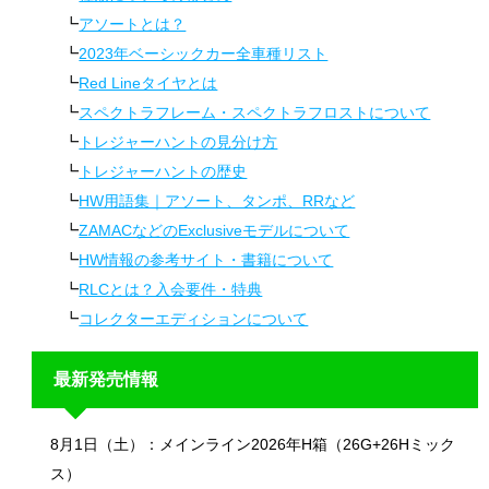
アソートとは？
2023年ベーシックカー全車種リスト
Red Lineタイヤとは
スペクトラフレーム・スペクトラフロストについて
トレジャーハントの見分け方
トレジャーハントの歴史
HW用語集｜アソート、タンポ、RRなど
ZAMACなどのExclusiveモデルについて
HW情報の参考サイト・書籍について
RLCとは？入会要件・特典
コレクターエディションについて
最新発売情報
8月1日（土）：メインライン2026年H箱（26G+26Hミック
ス）