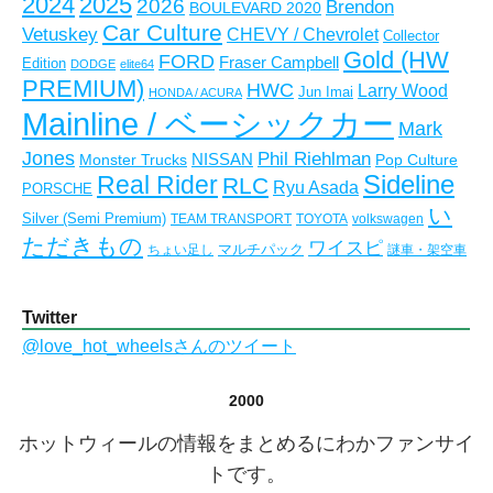
2024
2025
2026
Brendon
BOULEVARD 2020
Car Culture
Vetuskey
CHEVY / Chevrolet
Collector
Gold (HW
FORD
Fraser Campbell
Edition
DODGE
elite64
PREMIUM)
HWC
Larry Wood
Jun Imai
HONDA / ACURA
Mainline / ベーシックカー
Mark
Jones
Phil Riehlman
NISSAN
Monster Trucks
Pop Culture
Real Rider
Sideline
RLC
Ryu Asada
PORSCHE
い
Silver (Semi Premium)
TEAM TRANSPORT
TOYOTA
volkswagen
ただきもの
ワイスピ
マルチパック
ちょい足し
謎車・架空車
Twitter
@love_hot_wheelsさんのツイート
2000
ホットウィールの情報をまとめるにわかファンサイ
トです。