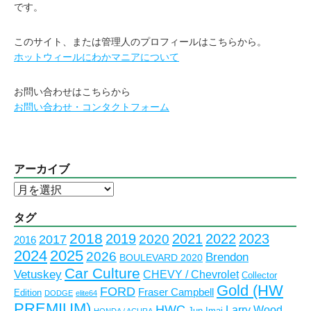
です。
このサイト、または管理人のプロフィールはこちらから。
ホットウィールにわかマニアについて
お問い合わせはこちらから
お問い合わせ・コンタクトフォーム
アーカイブ
ア
ー
カ
タグ
イ
2018
2023
2019
2021
2022
2020
2017
2016
ブ
2024
2025
2026
Brendon
BOULEVARD 2020
Car Culture
Vetuskey
CHEVY / Chevrolet
Collector
Gold (HW
FORD
Fraser Campbell
Edition
DODGE
elite64
PREMIUM)
HWC
Larry Wood
Jun Imai