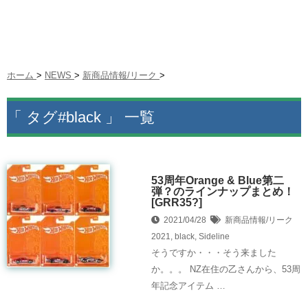
ホーム
>
NEWS
>
新商品情報/リーク
>
「 タグ#black 」 一覧
53周年Orange & Blue第二
弾？のラインナップまとめ！
[GRR35?]
2021/04/28
新商品情報/リーク
2021
,
black
,
Sideline
そうですか・・・そう来ました
か。。。 NZ在住の乙さんから、53周
年記念アイテム …