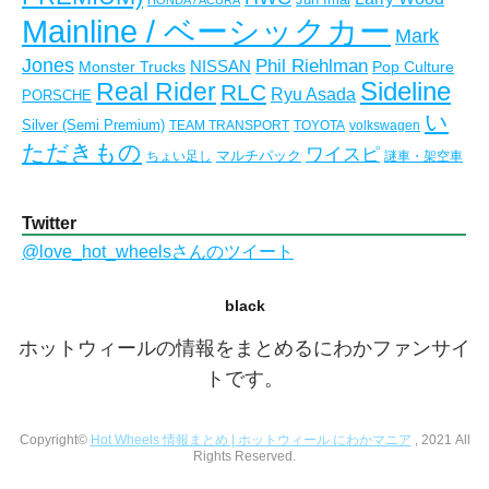
HONDA / ACURA
Mainline / ベーシックカー
Mark
Jones
Phil Riehlman
NISSAN
Monster Trucks
Pop Culture
Real Rider
Sideline
RLC
Ryu Asada
PORSCHE
い
Silver (Semi Premium)
TEAM TRANSPORT
TOYOTA
volkswagen
ただきもの
ワイスピ
マルチパック
ちょい足し
謎車・架空車
Twitter
@love_hot_wheelsさんのツイート
black
ホットウィールの情報をまとめるにわかファンサイ
トです。
Copyright©
Hot Wheels 情報まとめ | ホットウィール にわかマニア
, 2021 All
Rights Reserved.