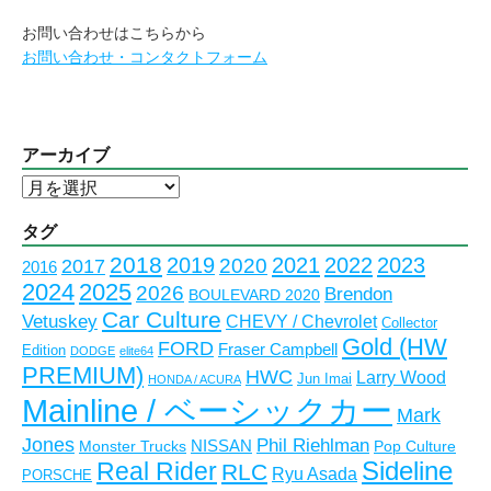
お問い合わせはこちらから
お問い合わせ・コンタクトフォーム
アーカイブ
ア
ー
カ
タグ
イ
2018
2023
2019
2021
2022
2020
2017
2016
ブ
2024
2025
2026
Brendon
BOULEVARD 2020
Car Culture
Vetuskey
CHEVY / Chevrolet
Collector
Gold (HW
FORD
Fraser Campbell
Edition
DODGE
elite64
PREMIUM)
HWC
Larry Wood
Jun Imai
HONDA / ACURA
Mainline / ベーシックカー
Mark
Jones
Phil Riehlman
NISSAN
Monster Trucks
Pop Culture
Real Rider
Sideline
RLC
Ryu Asada
PORSCHE