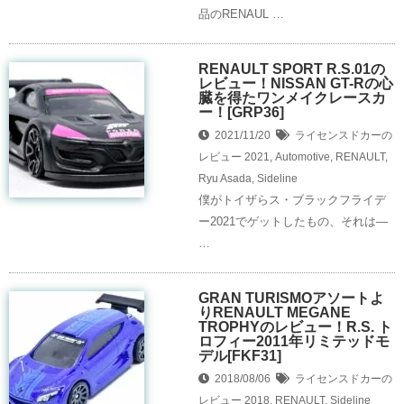
品のRENAUL …
RENAULT SPORT R.S.01の
レビュー！NISSAN GT-Rの心
臓を得たワンメイクレースカ
ー！[GRP36]
2021/11/20
ライセンスドカーの
レビュー
2021
,
Automotive
,
RENAULT
,
Ryu Asada
,
Sideline
僕がトイザらス・ブラックフライデ
ー2021でゲットしたもの、それは—
…
GRAN TURISMOアソートよ
りRENAULT MEGANE
TROPHYのレビュー！R.S. ト
ロフィー2011年リミテッドモ
デル[FKF31]
2018/08/06
ライセンスドカーの
レビュー
2018
,
RENAULT
,
Sideline