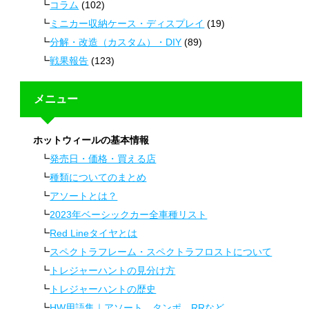
コラム
(102)
ミニカー収納ケース・ディスプレイ
(19)
分解・改造（カスタム）・DIY
(89)
戦果報告
(123)
メニュー
ホットウィールの基本情報
発売日・価格・買える店
種類についてのまとめ
アソートとは？
2023年ベーシックカー全車種リスト
Red Lineタイヤとは
スペクトラフレーム・スペクトラフロストについて
トレジャーハントの見分け方
トレジャーハントの歴史
HW用語集｜アソート、タンポ、RRなど