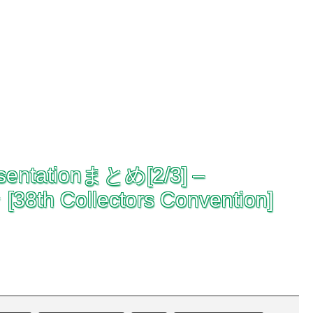
sentationまとめ[2/3] –
8th Collectors Convention]