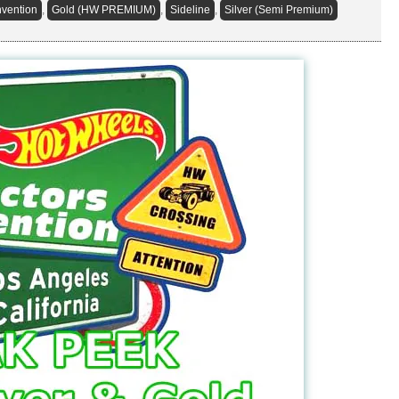
vention
,
Gold (HW PREMIUM)
,
Sideline
,
Silver (Semi Premium)