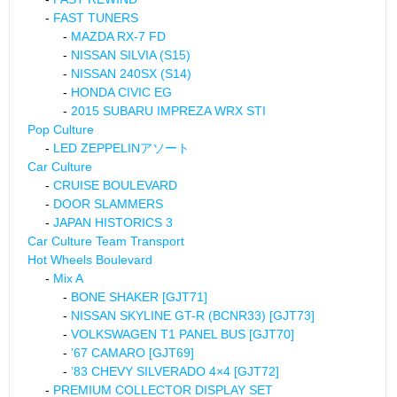
FAST TUNERS
MAZDA RX-7 FD
NISSAN SILVIA (S15)
NISSAN 240SX (S14)
HONDA CIVIC EG
2015 SUBARU IMPREZA WRX STI
Pop Culture
LED ZEPPELINアソート
Car Culture
CRUISE BOULEVARD
DOOR SLAMMERS
JAPAN HISTORICS 3
Car Culture Team Transport
Hot Wheels Boulevard
Mix A
BONE SHAKER [GJT71]
NISSAN SKYLINE GT-R (BCNR33) [GJT73]
VOLKSWAGEN T1 PANEL BUS [GJT70]
’67 CAMARO [GJT69]
’83 CHEVY SILVERADO 4×4 [GJT72]
PREMIUM COLLECTOR DISPLAY SET