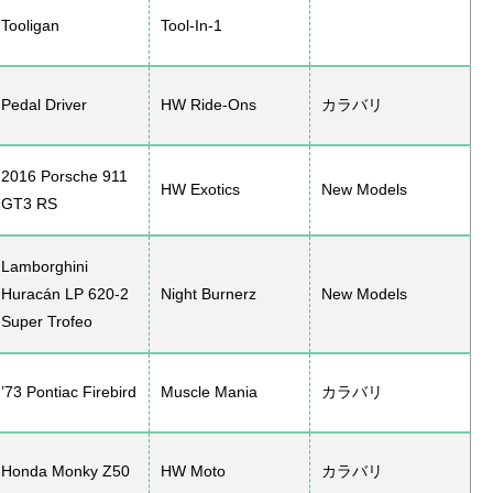
Tooligan
Tool-In-1
Pedal Driver
HW Ride-Ons
カラバリ
2016 Porsche 911
HW Exotics
New Models
GT3 RS
Lamborghini
Huracán LP 620-2
Night Burnerz
New Models
Super Trofeo
’73 Pontiac Firebird
Muscle Mania
カラバリ
Honda Monky Z50
HW Moto
カラバリ