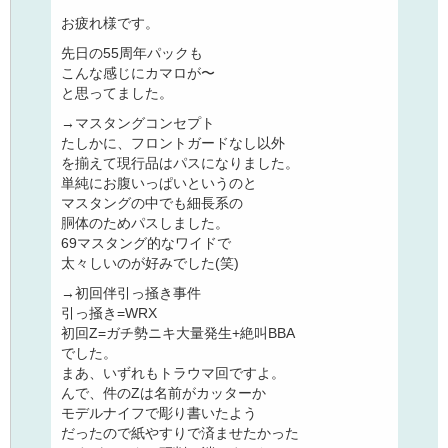
お疲れ様です。
先日の55周年パックも
こんな感じにカマロが〜
と思ってました。
→マスタングコンセプト
たしかに、フロントガードなし以外
を揃えて現行品はパスになりました。
単純にお腹いっぱいというのと
マスタングの中でも細長系の
胴体のためパスしました。
69マスタング的なワイドで
太々しいのが好みでした(笑)
→初回伴引っ掻き事件
引っ掻き=WRX
初回Z=ガチ勢ニキ大量発生+絶叫BBA
でした。
まあ、いずれもトラウマ回ですよ。
んで、件のZは名前がカッターか
モデルナイフで彫り書いたよう
だったので紙やすりで済ませたかった