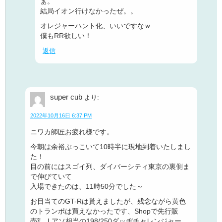
ぁ。
結局イオン行けなかったぜ。。
オレジャーハント化、いいですなｗ
僕もRR欲しい！
返信
super cub
より:
2022年10月16日 6:37 PM
ニワカ師匠お疲れ様です。
今朝は余裕ぶっこいて10時半に現地到着いたしまし
た！
目の前にはスゴイ列、ダイバーシティ東京の裏側ま
で伸びていて
入場できたのは、11時50分でした～
お目当てのGT-Rは貰えましたが、残念ながら黄色
のトランポは買えなかったです、Shopで先行販
売⁈ Lアソ相当の198/250ダッヂチャレンジャー、