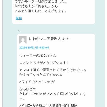
ですがルーター研削で消しました。
前の持ち主が「飽きた」から
メルカリ落ちしたことを祈ります。
返信
にわかマニア管理人
より:
2022年10月17日 6:50 AM
ウィーラーの端くれさん
コメントありがとうございます！
カマロはRLCで優遇されてるからそれでいっ
か！ってなったんですかねｗ
>ワイドで太々しいのが
なるほどｗ
たしかにその方がマスって感じがあるかもな
ぁ。
>初回Z=ガチ勢ニキ大量発生+絶叫BBA