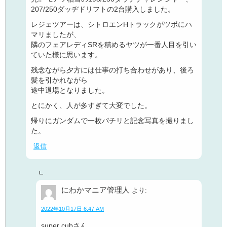
207/250ダッヂドリフトの2台購入しました。
レジェツアーは、シトロエンHトラックがツボにハ
マリましたが、
隣のフェアレディSRを積めるヤツが一番人目を引い
ていた様に思います。
残念ながら夕方には仕事の打ち合わせがあり、後ろ
髪を引かれながら
途中退場となりました。
とにかく、人が多すぎて大変でした。
帰りにガンダムで一枚パチリと記念写真を撮りまし
た。
返信
にわかマニア管理人
より:
2022年10月17日 6:47 AM
super cubさん