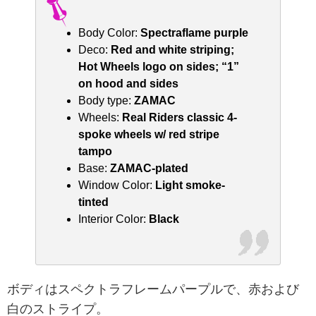
Body Color:
Spectraflame purple
Deco:
Red and white striping;
Hot Wheels logo on sides; “1”
on hood and sides
Body type:
ZAMAC
Wheels:
Real Riders classic 4-
spoke wheels w/ red stripe
tampo
Base:
ZAMAC-plated
Window Color:
Light smoke-
tinted
Interior Color:
Black
ボディはスペクトラフレームパープルで、赤および
白のストライプ。