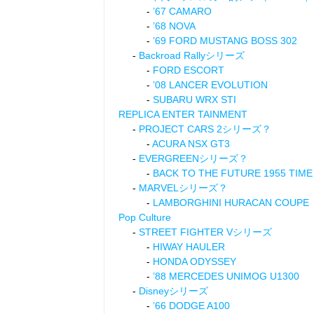
’67 CAMARO
’68 NOVA
’69 FORD MUSTANG BOSS 302
Backroad Rallyシリーズ
FORD ESCORT
’08 LANCER EVOLUTION
SUBARU WRX STI
REPLICA ENTER TAINMENT
PROJECT CARS 2シリーズ？
ACURA NSX GT3
EVERGREENシリーズ？
BACK TO THE FUTURE 1955 TIME
MARVELシリーズ？
LAMBORGHINI HURACAN COUPE
Pop Culture
STREET FIGHTER Vシリーズ
HIWAY HAULER
HONDA ODYSSEY
’88 MERCEDES UNIMOG U1300
Disneyシリーズ
’66 DODGE A100