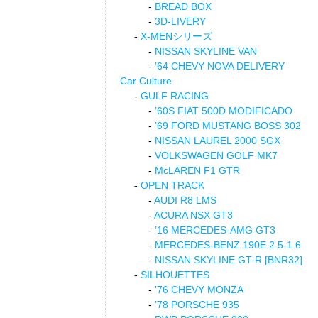
BREAD BOX
3D-LIVERY
X-MENシリーズ
NISSAN SKYLINE VAN
’64 CHEVY NOVA DELIVERY
Car Culture
GULF RACING
’60S FIAT 500D MODIFICADO
’69 FORD MUSTANG BOSS 302
NISSAN LAUREL 2000 SGX
VOLKSWAGEN GOLF MK7
McLAREN F1 GTR
OPEN TRACK
AUDI R8 LMS
ACURA NSX GT3
’16 MERCEDES-AMG GT3
MERCEDES-BENZ 190E 2.5-1.6
NISSAN SKYLINE GT-R [BNR32]
SILHOUETTES
’76 CHEVY MONZA
’78 PORSCHE 935