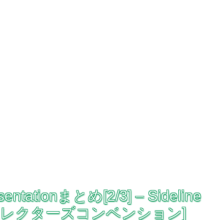
sentationまとめ[2/3] – Sideline
年コレクターズコンベンション]