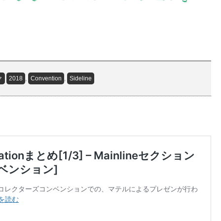
ク
2018
,
Convention
,
Sideline