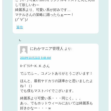
して欲しいわ～
綺麗系より、可愛い系が好みです…
マテルさんの策略に踊ったらぁーー！
(ﾉﾟ∀ﾟ)ﾉ
返信
にわかマニア管理人
より:
2019年10月21日 9:48 AM
ﾛｰﾄﾞﾗﾝﾅｰＫ.Ｋ.さん
でふでふ～。コメントありがとうございます！
ほんと、最初ヤドカリの謎車かと思いましたよ
ね！（）
でも僕もマストバイでございます。
綺麗系より可愛い系・・・同じく。。。
あっ、でもホットウィールにおいては綺麗系も
好きかなー・・・ｗ