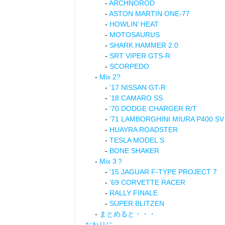
ARCHNOROD
ASTON MARTIN ONE-77
HOWLIN’ HEAT
MOTOSAURUS
SHARK HAMMER 2.0
SRT VIPER GTS-R
SCORPEDO
Mix 2?
’17 NISSAN GT-R
’18 CAMARO SS
’70 DODGE CHARGER R/T
’71 LAMBORGHINI MIURA P400 SV
HUAYRA ROADSTER
TESLA MODEL S
BONE SHAKER
Mix 3？
’15 JAGUAR F-TYPE PROJECT 7
’69 CORVETTE RACER
RALLY FINALE
SUPER BLITZEN
まとめると・・・
おわりに