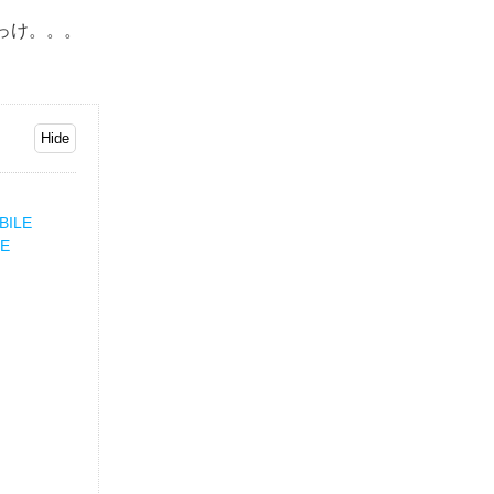
たっけ。。。
BILE
LE