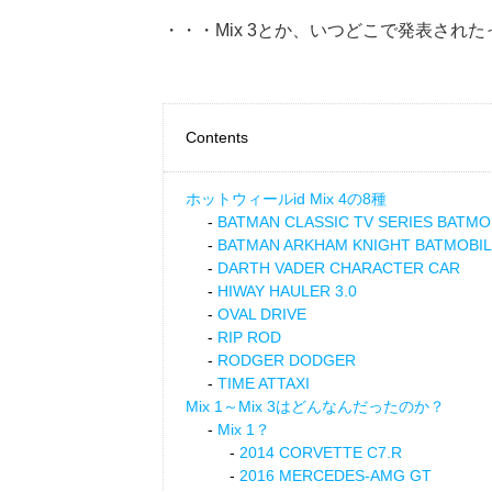
・・・Mix 3とか、いつどこで発表され
Contents
ホットウィールid Mix 4の8種
BATMAN CLASSIC TV SERIES BATMO
BATMAN ARKHAM KNIGHT BATMOBI
DARTH VADER CHARACTER CAR
HIWAY HAULER 3.0
OVAL DRIVE
RIP ROD
RODGER DODGER
TIME ATTAXI
Mix 1～Mix 3はどんなんだったのか？
Mix 1？
2014 CORVETTE C7.R
2016 MERCEDES-AMG GT