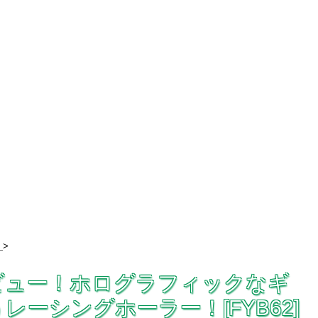
>
のレビュー！ホログラフィックなギ
ーシングホーラー！[FYB62]