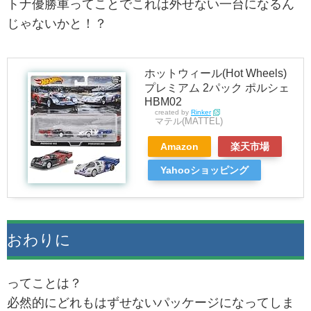
トナ優勝車ってことでこれは外せない一台になるん
じゃないかと！？
ホットウィール(Hot Wheels)
プレミアム 2パック ポルシェ
HBM02
created by
Rinker
マテル(MATTEL)
Amazon
楽天市場
Yahooショッピング
おわりに
ってことは？
必然的にどれもはずせないパッケージになってしま