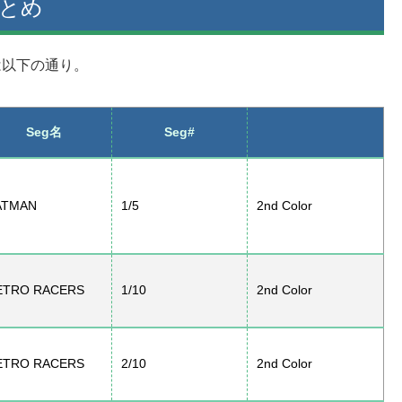
まとめ
は以下の通り。
Seg名
Seg#
ATMAN
1/5
2nd Color
ETRO RACERS
1/10
2nd Color
ETRO RACERS
2/10
2nd Color