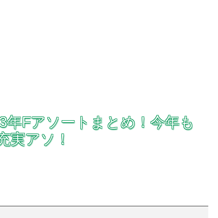
23年Fアソートまとめ！今年も
作充実アソ！