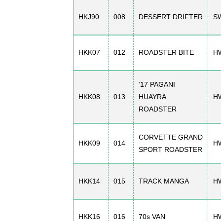
HKJ90
008
DESSERT DRIFTER
S
HKK07
012
ROADSTER BITE
H
’17 PAGANI
HKK08
013
HUAYRA
H
ROADSTER
CORVETTE GRAND
HKK09
014
H
SPORT ROADSTER
HKK14
015
TRACK MANGA
H
HKK16
016
70s VAN
H