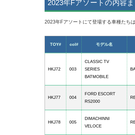
2023年Fアソートの内容
2023年Fアソートにて登場する車種たち
TOY#
col#
モデル名
CLASSIC TV
HKJ72
003
SERIES
B
BATMOBILE
FORD ESCORT
HKJ77
004
R
RS2000
DIMACHINNI
HKJ78
005
R
VELOCE