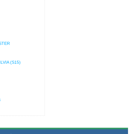
STER
VIA (S15)
3